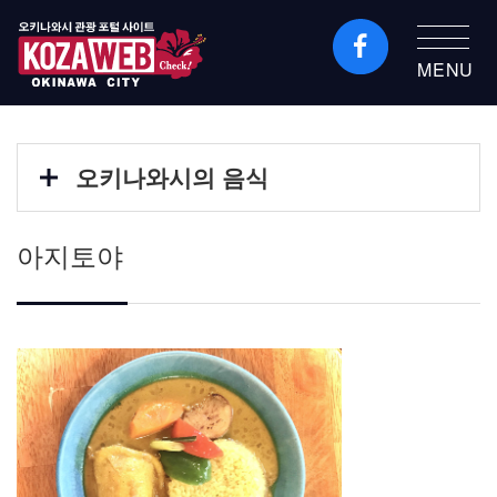
MENU
오키나와시 관광 포털
KozaWeb
오키나와시의 음식
아지토야