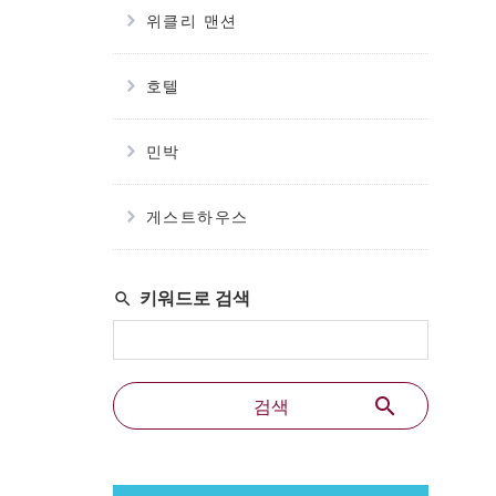
위클리 맨션
호텔
민박
게스트하우스
search
키워드로 검색
search
검색