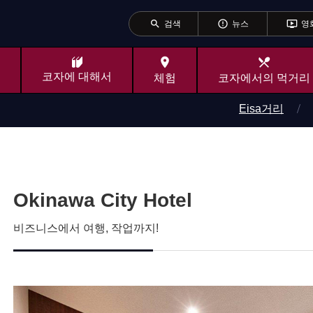
search
error_outline
ondemand_video
검색
뉴스
영
place
local_dining
코자에 대해서
체험
코자에서의 먹거리
Eisa거리
Okinawa City Hotel
비즈니스에서 여행, 작업까지!