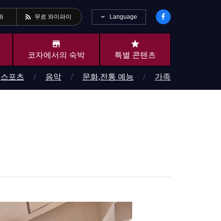
rss_feed
Language
화
무료 와이파이
store
star
코자에서의 숙박
특별 콘텐츠
스포츠
음악
문화,전통 예능
가족