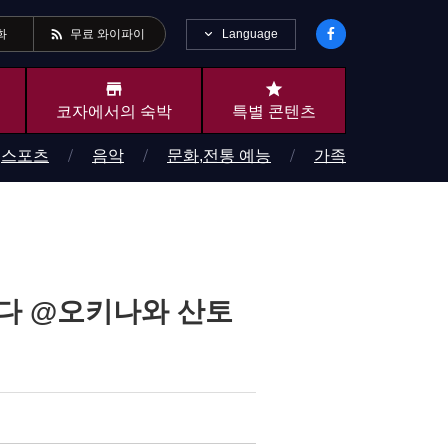
rss_feed
Language
화
무료 와이파이
store
star
코자에서의 숙박
특별 콘텐츠
스포츠
음악
문화,전통 예능
가족
캐나다 @오키나와 산토