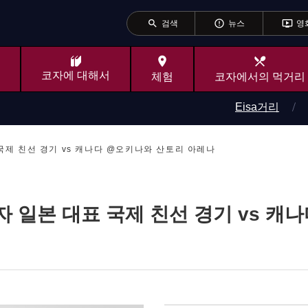
search
error_outline
ondemand_video
검색
뉴스
영
place
local_dining
코자에 대해서
체험
코자에서의 먹거리
Eisa거리
대표 국제 친선 경기 vs 캐나다 @오키나와 산토리 아레나
구 남자 일본 대표 국제 친선 경기 vs 