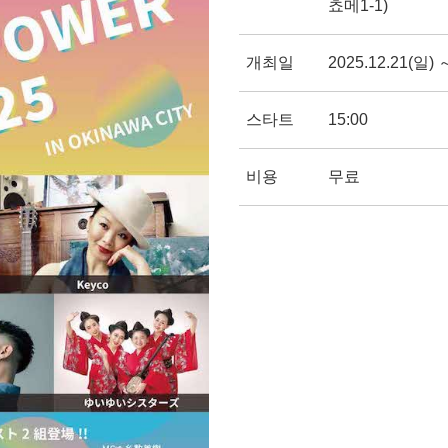
쵸메1-1)
개최일
2025.12.21(일) 
스타트
15:00
비용
무료