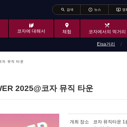
search
error_outline
ondemand_video
검색
뉴스
영
place
local_dining
코자에 대해서
체험
코자에서의 먹거리
Eisa거리
5@코자 뮤직 타운
POWER 2025@코자 뮤직 타운
개최 장소
코자 뮤직타운 1