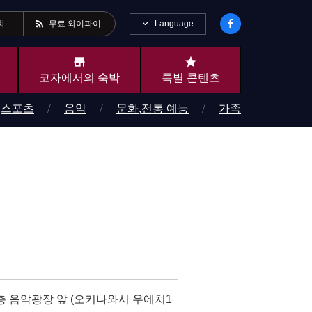
rss_feed
Language
화
무료 와이파이
store
star
코자에서의 숙박
특별 콘텐츠
스포츠
음악
문화,전통 예능
가족
층 음악광장 앞 (오키나와시 우에치1