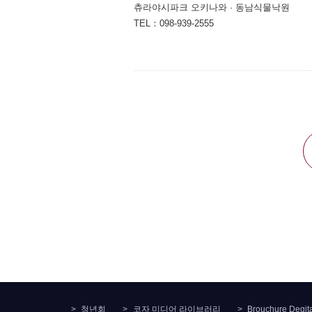
츄라야시파크 오키나와 · 동남식물낙원
TEL：098-939-2555
청년회
코자 미디어 라이브러리
Brouchure Degit