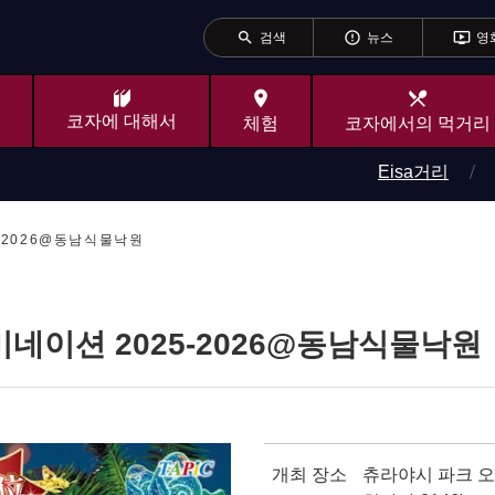
search
error_outline
ondemand_video
검색
뉴스
영
place
local_dining
코자에 대해서
체험
코자에서의 먹거리
Eisa거리
-2026@동남식물낙원
네이션 2025-2026@동남식물낙원
개최 장소
츄라야시 파크 오