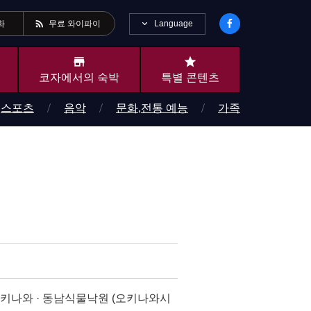
rss_feed
Language
화
무료 와이파이
store
star
코자에서의 숙박
특별 콘텐츠
스포츠
음악
문화,전통 예능
가족
키나와 · 동남식물낙원 (오키나와시