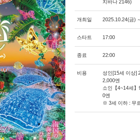
치바나 2146)
개최일
2025.10.24(금) 
스타트
17:00
종료
22:00
비용
성인[15세 이상] 
2,000엔
소인【4~14세】9
0엔
※ 3세 이하 : 무