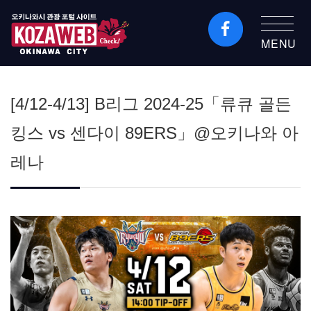
MENU
오키나와시 관광 포털
KozaWeb
[4/12-4/13] B리그 2024-25「류큐 골든
킹스 vs 센다이 89ERS」@오키나와 아
레나