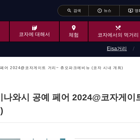
search
error_outline
ondemand_video
검색
뉴스
영
place
local_dining
코자에 대해서
체험
코자에서의 먹거리
Eisa거리
공예 페어 2024@코자게이트 거리~ 츄오파크에비뉴 (코자 시내 개최)
2회 오키나와시 공예 페어 2024@코자
)