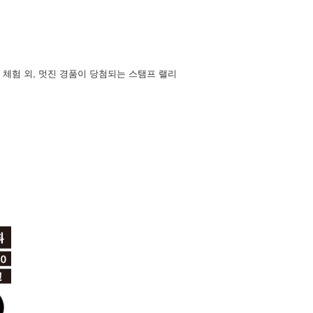
 체험 외, 멋진 경품이 당첨되는 스탬프 랠리