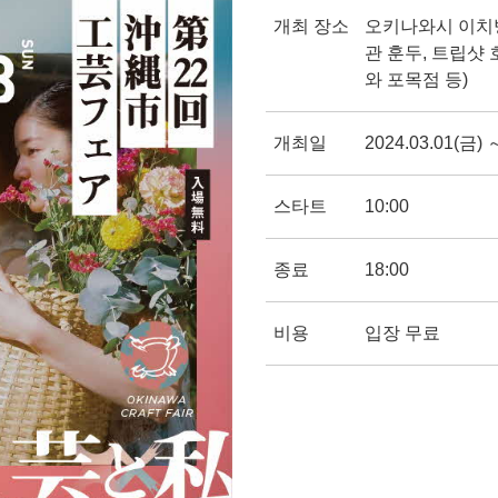
개최 장소
오키나와시 이치
관 훈두, 트립샷 
와 포목점 등)
개최일
2024.03.01(금) 
스타트
10:00
종료
18:00
비용
입장 무료