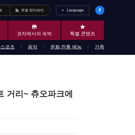
rss_feed
Language
화
무료 와이파이
store
star
코자에서의 숙박
특별 콘텐츠
스포츠
음악
문화,전통 예능
가족
게이트 거리~ 츄오파크에