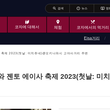
search
error_outline
ondemand_video
검색
뉴스
영
place
local_dining
코자에 대해서
체험
코자에서의 먹거리
Eisa거리
이사 축제 2023(첫날: 미치쥬네)@오키나와시 고야사거리 주변
키나와 젠토 에이사 축제 2023(첫날: