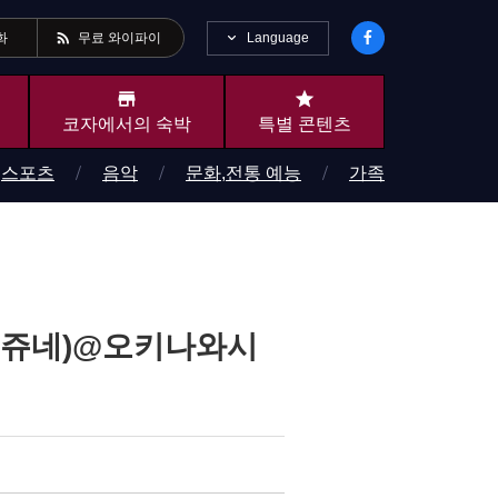
rss_feed
Language
화
무료 와이파이
store
star
코자에서의 숙박
특별 콘텐츠
스포츠
음악
문화,전통 예능
가족
 미치쥬네)@오키나와시