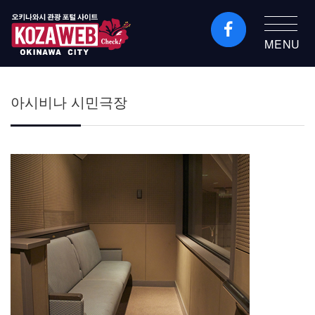
MENU
오키나와시 관광 포털
KozaWeb
아시비나 시민극장